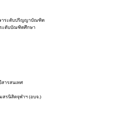
กษาระดับปริญญาบัณฑิต
ระดับบัณฑิตศึกษา
ยีสารสนเทศ
สรนิสิตจุฬาฯ (อบจ.)