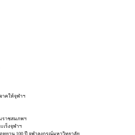
ะ
ิจาคให้จุฬาฯ
รมราชสมภพฯ
มะเร็งจุฬาฯ
ุทยาน 100 ปี จุฬาลงกรณ์มหาวิทยาลัย