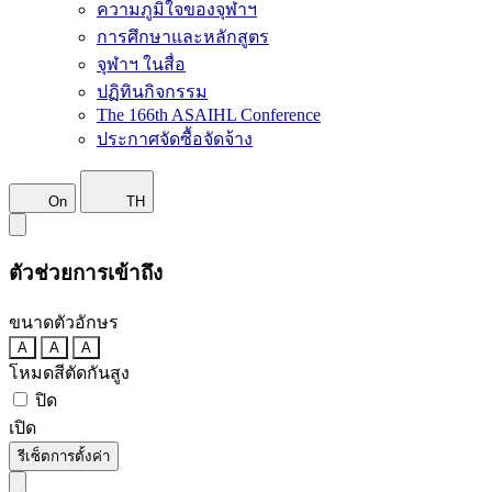
ความภูมิใจของจุฬาฯ
การศึกษาและหลักสูตร
จุฬาฯ ในสื่อ
ปฏิทินกิจกรรม
The 166th ASAIHL Conference
ประกาศจัดซื้อจัดจ้าง
On
TH
ตัวช่วยการเข้าถึง
ขนาดตัวอักษร
A
A
A
โหมดสีตัดกันสูง
ปิด
เปิด
รีเซ็ตการตั้งค่า