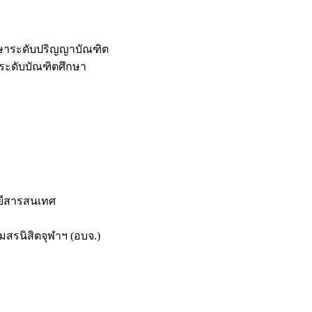
กษาระดับปริญญาบัณฑิต
ระดับบัณฑิตศึกษา
ยีสารสนเทศ
สรนิสิตจุฬาฯ (อบจ.)