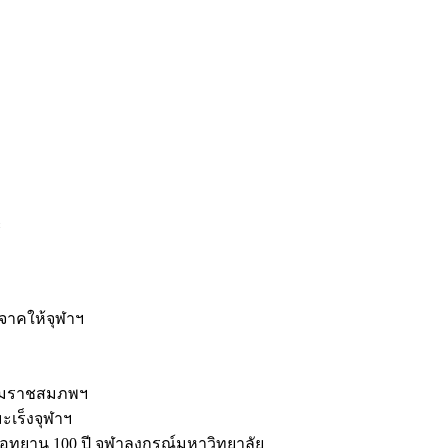
ะ
ิจาคให้จุฬาฯ
รมราชสมภพฯ
มะเร็งจุฬาฯ
ุทยาน 100 ปี จุฬาลงกรณ์มหาวิทยาลัย