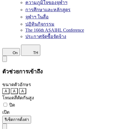
ความภูมิใจของจุฬาฯ
การศึกษาและหลักสูตร
จุฬาฯ ในสื่อ
ปฏิทินกิจกรรม
The 166th ASAIHL Conference
ประกาศจัดซื้อจัดจ้าง
On
TH
ตัวช่วยการเข้าถึง
ขนาดตัวอักษร
A
A
A
โหมดสีตัดกันสูง
ปิด
เปิด
รีเซ็ตการตั้งค่า