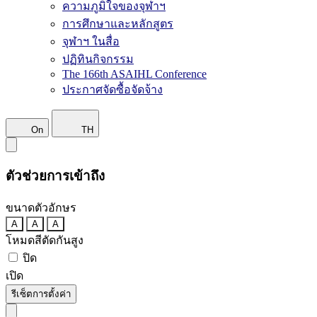
ความภูมิใจของจุฬาฯ
การศึกษาและหลักสูตร
จุฬาฯ ในสื่อ
ปฏิทินกิจกรรม
The 166th ASAIHL Conference
ประกาศจัดซื้อจัดจ้าง
On
TH
ตัวช่วยการเข้าถึง
ขนาดตัวอักษร
A
A
A
โหมดสีตัดกันสูง
ปิด
เปิด
รีเซ็ตการตั้งค่า