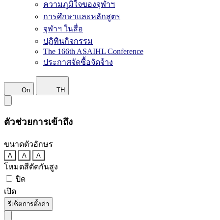
ความภูมิใจของจุฬาฯ
การศึกษาและหลักสูตร
จุฬาฯ ในสื่อ
ปฏิทินกิจกรรม
The 166th ASAIHL Conference
ประกาศจัดซื้อจัดจ้าง
On
TH
ตัวช่วยการเข้าถึง
ขนาดตัวอักษร
A
A
A
โหมดสีตัดกันสูง
ปิด
เปิด
รีเซ็ตการตั้งค่า