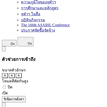
ความภูมิใจของจุฬาฯ
การศึกษาและหลักสูตร
จุฬาฯ ในสื่อ
ปฏิทินกิจกรรม
The 166th ASAIHL Conference
ประกาศจัดซื้อจัดจ้าง
On
TH
ตัวช่วยการเข้าถึง
ขนาดตัวอักษร
A
A
A
โหมดสีตัดกันสูง
ปิด
เปิด
รีเซ็ตการตั้งค่า