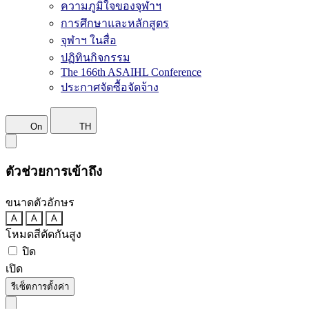
ความภูมิใจของจุฬาฯ
การศึกษาและหลักสูตร
จุฬาฯ ในสื่อ
ปฏิทินกิจกรรม
The 166th ASAIHL Conference
ประกาศจัดซื้อจัดจ้าง
On
TH
ตัวช่วยการเข้าถึง
ขนาดตัวอักษร
A
A
A
โหมดสีตัดกันสูง
ปิด
เปิด
รีเซ็ตการตั้งค่า