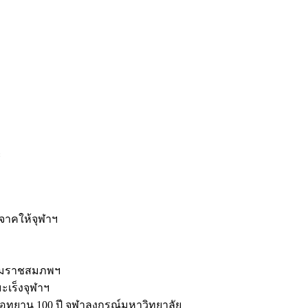
ะ
ิจาคให้จุฬาฯ
รมราชสมภพฯ
มะเร็งจุฬาฯ
ุทยาน 100 ปี จุฬาลงกรณ์มหาวิทยาลัย