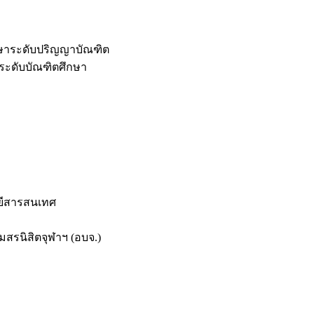
กษาระดับปริญญาบัณฑิต
ระดับบัณฑิตศึกษา
ยีสารสนเทศ
สรนิสิตจุฬาฯ (อบจ.)