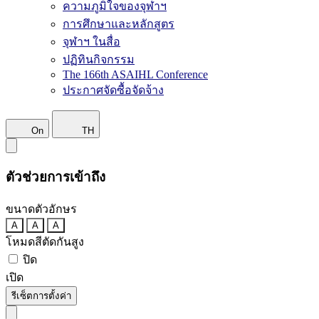
ความภูมิใจของจุฬาฯ
การศึกษาและหลักสูตร
จุฬาฯ ในสื่อ
ปฏิทินกิจกรรม
The 166th ASAIHL Conference
ประกาศจัดซื้อจัดจ้าง
On
TH
ตัวช่วยการเข้าถึง
ขนาดตัวอักษร
A
A
A
โหมดสีตัดกันสูง
ปิด
เปิด
รีเซ็ตการตั้งค่า