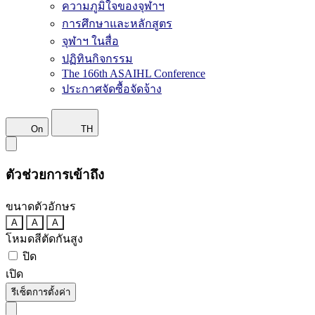
ความภูมิใจของจุฬาฯ
การศึกษาและหลักสูตร
จุฬาฯ ในสื่อ
ปฏิทินกิจกรรม
The 166th ASAIHL Conference
ประกาศจัดซื้อจัดจ้าง
On
TH
ตัวช่วยการเข้าถึง
ขนาดตัวอักษร
A
A
A
โหมดสีตัดกันสูง
ปิด
เปิด
รีเซ็ตการตั้งค่า