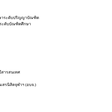
กษาระดับปริญญาบัณฑิต
ระดับบัณฑิตศึกษา
ยีสารสนเทศ
สรนิสิตจุฬาฯ (อบจ.)