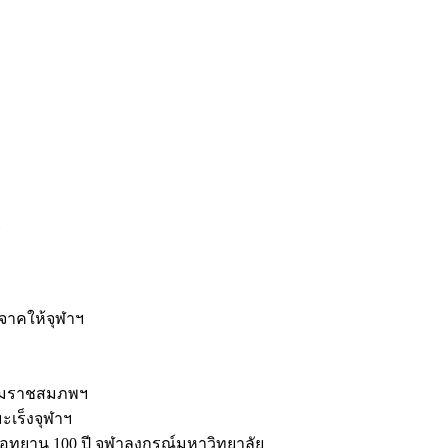
ะ
ิจาคให้จุฬาฯ
รมราชสมภพฯ
มะเร็งจุฬาฯ
ุทยาน 100 ปี จุฬาลงกรณ์มหาวิทยาลัย