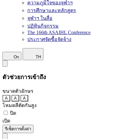
ความภูมิใจของจุฬาฯ
การศึกษาและหลักสูตร
จุฬาฯ ในสื่อ
ปฏิทินกิจกรรม
The 166th ASAIHL Conference
ประกาศจัดซื้อจัดจ้าง
On
TH
ตัวช่วยการเข้าถึง
ขนาดตัวอักษร
A
A
A
โหมดสีตัดกันสูง
ปิด
เปิด
รีเซ็ตการตั้งค่า