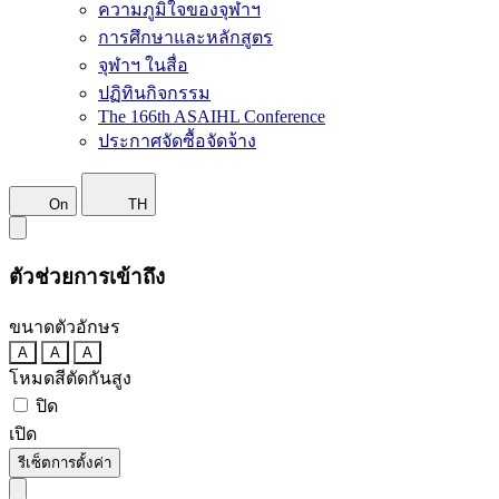
ความภูมิใจของจุฬาฯ
การศึกษาและหลักสูตร
จุฬาฯ ในสื่อ
ปฏิทินกิจกรรม
The 166th ASAIHL Conference
ประกาศจัดซื้อจัดจ้าง
On
TH
ตัวช่วยการเข้าถึง
ขนาดตัวอักษร
A
A
A
โหมดสีตัดกันสูง
ปิด
เปิด
รีเซ็ตการตั้งค่า