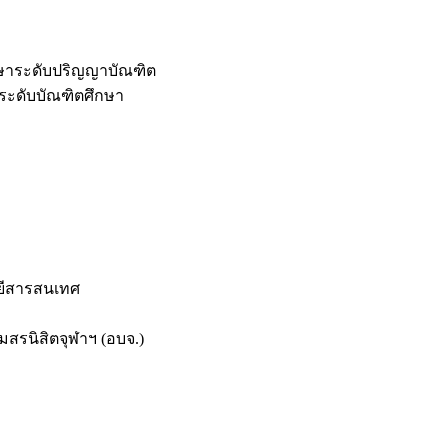
กษาระดับปริญญาบัณฑิต
ระดับบัณฑิตศึกษา
ยีสารสนเทศ
สรนิสิตจุฬาฯ (อบจ.)