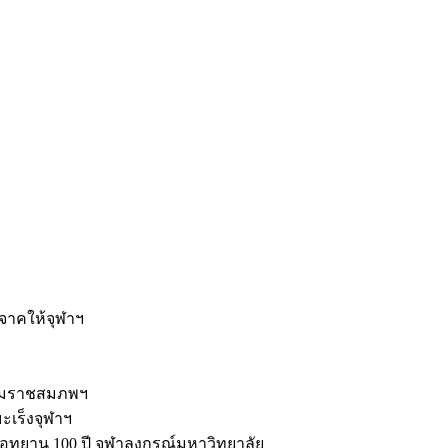
ะ
ิจาคให้จุฬาฯ
รมราชสมภพฯ
มะเร็งจุฬาฯ
ุทยาน 100 ปี จุฬาลงกรณ์มหาวิทยาลัย