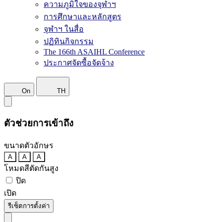
ความภูมิใจของจุฬาฯ
การศึกษาและหลักสูตร
จุฬาฯ ในสื่อ
ปฏิทินกิจกรรม
The 166th ASAIHL Conference
ประกาศจัดซื้อจัดจ้าง
On
TH
ตัวช่วยการเข้าถึง
ขนาดตัวอักษร
A
A
A
โหมดสีตัดกันสูง
ปิด
เปิด
รีเซ็ตการตั้งค่า