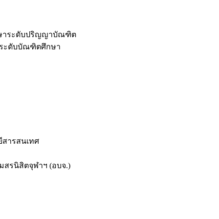
กษาระดับปริญญาบัณฑิต
ระดับบัณฑิตศึกษา
ยีสารสนเทศ
สรนิสิตจุฬาฯ (อบจ.)