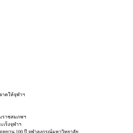
ะ
ิจาคให้จุฬาฯ
รมราชสมภพฯ
มะเร็งจุฬาฯ
ุทยาน 100 ปี จุฬาลงกรณ์มหาวิทยาลัย