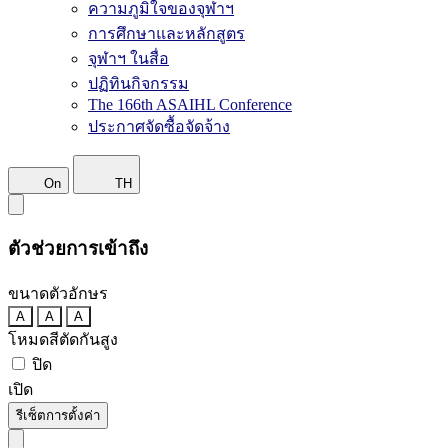
ความภูมิใจของจุฬาฯ
การศึกษาและหลักสูตร
จุฬาฯ ในสื่อ
ปฏิทินกิจกรรม
The 166th ASAIHL Conference
ประกาศจัดซื้อจัดจ้าง
On
TH
ตัวช่วยการเข้าถึง
ขนาดตัวอักษร
A
A
A
โหมดสีตัดกันสูง
ปิด
เปิด
รีเซ็ตการตั้งค่า