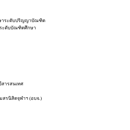
กษาระดับปริญญาบัณฑิต
ระดับบัณฑิตศึกษา
ยีสารสนเทศ
สรนิสิตจุฬาฯ (อบจ.)