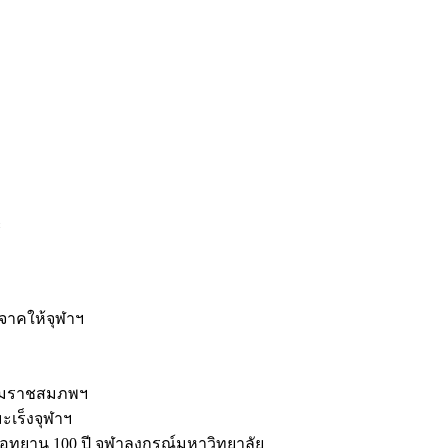
ะ
ิจาคให้จุฬาฯ
รมราชสมภพฯ
มะเร็งจุฬาฯ
ุทยาน 100 ปี จุฬาลงกรณ์มหาวิทยาลัย