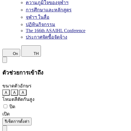
ความภูมิใจของจุฬาฯ
การศึกษาและหลักสูตร
จุฬาฯ ในสื่อ
ปฏิทินกิจกรรม
The 166th ASAIHL Conference
ประกาศจัดซื้อจัดจ้าง
On
TH
ตัวช่วยการเข้าถึง
ขนาดตัวอักษร
A
A
A
โหมดสีตัดกันสูง
ปิด
เปิด
รีเซ็ตการตั้งค่า