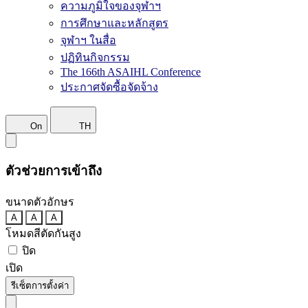
ความภูมิใจของจุฬาฯ
การศึกษาและหลักสูตร
จุฬาฯ ในสื่อ
ปฏิทินกิจกรรม
The 166th ASAIHL Conference
ประกาศจัดซื้อจัดจ้าง
On
TH
ตัวช่วยการเข้าถึง
ขนาดตัวอักษร
A
A
A
โหมดสีตัดกันสูง
ปิด
เปิด
รีเซ็ตการตั้งค่า