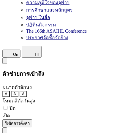
ความภูมิใจของจุฬาฯ
การศึกษาและหลักสูตร
จุฬาฯ ในสื่อ
ปฏิทินกิจกรรม
The 166th ASAIHL Conference
ประกาศจัดซื้อจัดจ้าง
On
TH
ตัวช่วยการเข้าถึง
ขนาดตัวอักษร
A
A
A
โหมดสีตัดกันสูง
ปิด
เปิด
รีเซ็ตการตั้งค่า