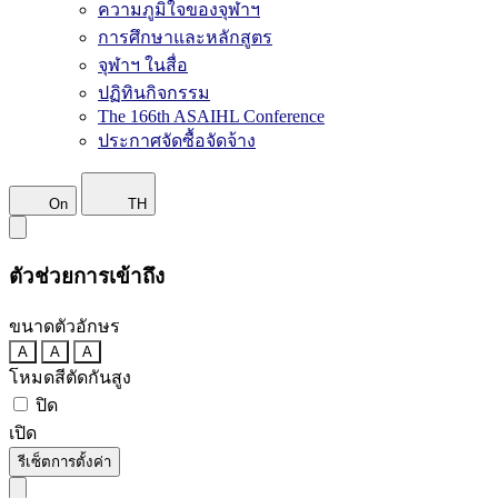
ความภูมิใจของจุฬาฯ
การศึกษาและหลักสูตร
จุฬาฯ ในสื่อ
ปฏิทินกิจกรรม
The 166th ASAIHL Conference
ประกาศจัดซื้อจัดจ้าง
On
TH
ตัวช่วยการเข้าถึง
ขนาดตัวอักษร
A
A
A
โหมดสีตัดกันสูง
ปิด
เปิด
รีเซ็ตการตั้งค่า