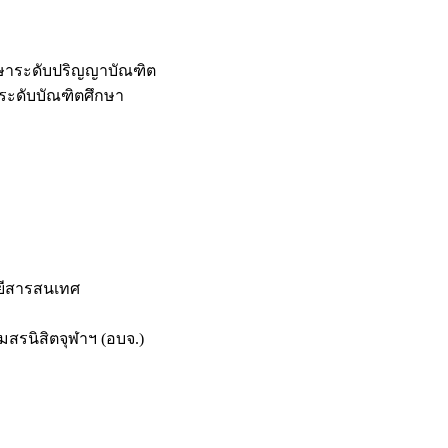
กษาระดับปริญญาบัณฑิต
ระดับบัณฑิตศึกษา
ยีสารสนเทศ
สรนิสิตจุฬาฯ (อบจ.)