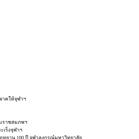
ะ
ิจาคให้จุฬาฯ
รมราชสมภพฯ
มะเร็งจุฬาฯ
ุทยาน 100 ปี จุฬาลงกรณ์มหาวิทยาลัย