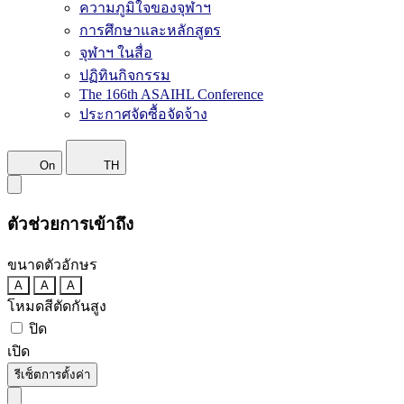
ความภูมิใจของจุฬาฯ
การศึกษาและหลักสูตร
จุฬาฯ ในสื่อ
ปฏิทินกิจกรรม
The 166th ASAIHL Conference
ประกาศจัดซื้อจัดจ้าง
On
TH
ตัวช่วยการเข้าถึง
ขนาดตัวอักษร
A
A
A
โหมดสีตัดกันสูง
ปิด
เปิด
รีเซ็ตการตั้งค่า