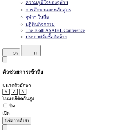
ความภูมิใจของจุฬาฯ
การศึกษาและหลักสูตร
จุฬาฯ ในสื่อ
ปฏิทินกิจกรรม
The 166th ASAIHL Conference
ประกาศจัดซื้อจัดจ้าง
On
TH
ตัวช่วยการเข้าถึง
ขนาดตัวอักษร
A
A
A
โหมดสีตัดกันสูง
ปิด
เปิด
รีเซ็ตการตั้งค่า