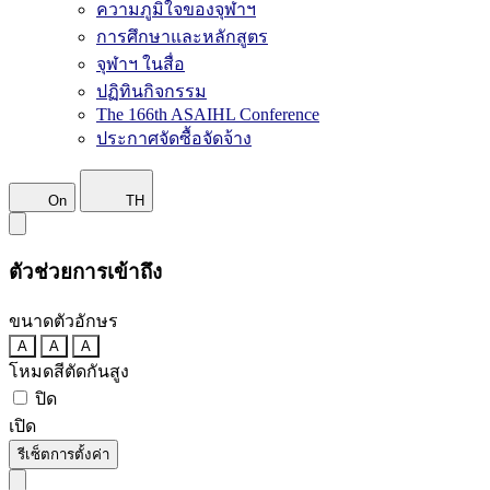
ความภูมิใจของจุฬาฯ
การศึกษาและหลักสูตร
จุฬาฯ ในสื่อ
ปฏิทินกิจกรรม
The 166th ASAIHL Conference
ประกาศจัดซื้อจัดจ้าง
On
TH
ตัวช่วยการเข้าถึง
ขนาดตัวอักษร
A
A
A
โหมดสีตัดกันสูง
ปิด
เปิด
รีเซ็ตการตั้งค่า