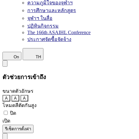
ความภูมิใจของจุฬาฯ
การศึกษาและหลักสูตร
จุฬาฯ ในสื่อ
ปฏิทินกิจกรรม
The 166th ASAIHL Conference
ประกาศจัดซื้อจัดจ้าง
On
TH
ตัวช่วยการเข้าถึง
ขนาดตัวอักษร
A
A
A
โหมดสีตัดกันสูง
ปิด
เปิด
รีเซ็ตการตั้งค่า