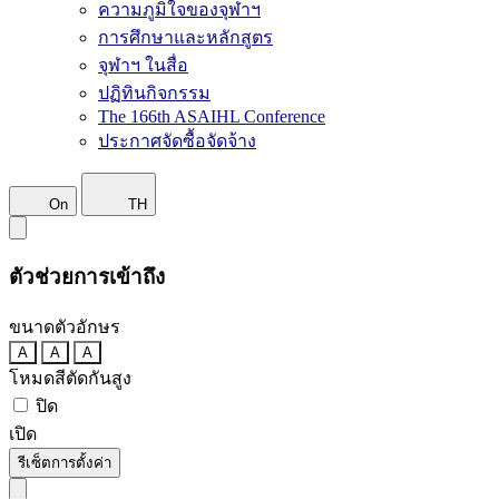
ความภูมิใจของจุฬาฯ
การศึกษาและหลักสูตร
จุฬาฯ ในสื่อ
ปฏิทินกิจกรรม
The 166th ASAIHL Conference
ประกาศจัดซื้อจัดจ้าง
On
TH
ตัวช่วยการเข้าถึง
ขนาดตัวอักษร
A
A
A
โหมดสีตัดกันสูง
ปิด
เปิด
รีเซ็ตการตั้งค่า