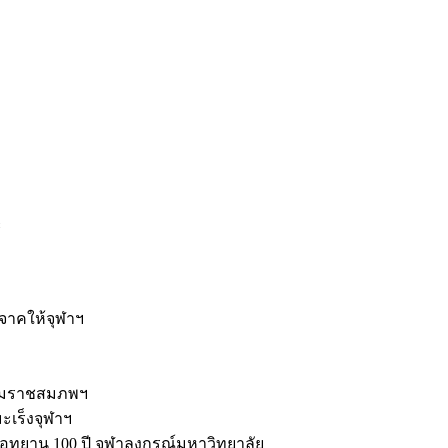
ะ
ิจาคให้จุฬาฯ
รมราชสมภพฯ
มะเร็งจุฬาฯ
ุทยาน 100 ปี จุฬาลงกรณ์มหาวิทยาลัย