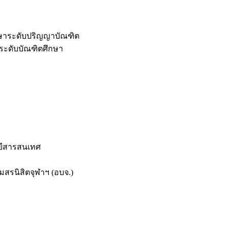
กษาระดับปริญญาบัณฑิต
ระดับบัณฑิตศึกษา
ยีสารสนเทศ
สรนิสิตจุฬาฯ (อบจ.)