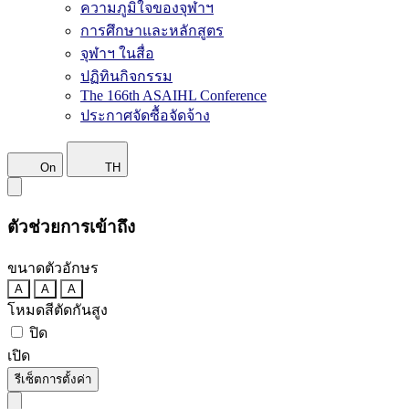
ความภูมิใจของจุฬาฯ
การศึกษาและหลักสูตร
จุฬาฯ ในสื่อ
ปฏิทินกิจกรรม
The 166th ASAIHL Conference
ประกาศจัดซื้อจัดจ้าง
On
TH
ตัวช่วยการเข้าถึง
ขนาดตัวอักษร
A
A
A
โหมดสีตัดกันสูง
ปิด
เปิด
รีเซ็ตการตั้งค่า