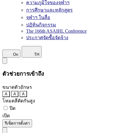
ความภูมิใจของจุฬาฯ
การศึกษาและหลักสูตร
จุฬาฯ ในสื่อ
ปฏิทินกิจกรรม
The 166th ASAIHL Conference
ประกาศจัดซื้อจัดจ้าง
On
TH
ตัวช่วยการเข้าถึง
ขนาดตัวอักษร
A
A
A
โหมดสีตัดกันสูง
ปิด
เปิด
รีเซ็ตการตั้งค่า