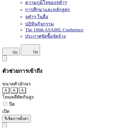
ความภูมิใจของจุฬาฯ
การศึกษาและหลักสูตร
จุฬาฯ ในสื่อ
ปฏิทินกิจกรรม
The 166th ASAIHL Conference
ประกาศจัดซื้อจัดจ้าง
On
TH
ตัวช่วยการเข้าถึง
ขนาดตัวอักษร
A
A
A
โหมดสีตัดกันสูง
ปิด
เปิด
รีเซ็ตการตั้งค่า