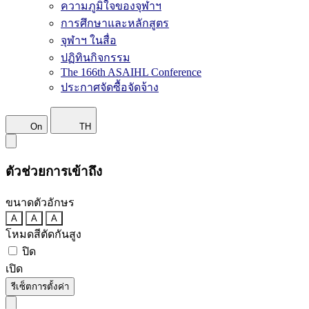
ความภูมิใจของจุฬาฯ
การศึกษาและหลักสูตร
จุฬาฯ ในสื่อ
ปฏิทินกิจกรรม
The 166th ASAIHL Conference
ประกาศจัดซื้อจัดจ้าง
On
TH
ตัวช่วยการเข้าถึง
ขนาดตัวอักษร
A
A
A
โหมดสีตัดกันสูง
ปิด
เปิด
รีเซ็ตการตั้งค่า