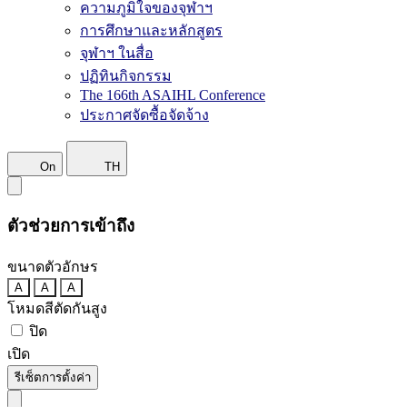
ความภูมิใจของจุฬาฯ
การศึกษาและหลักสูตร
จุฬาฯ ในสื่อ
ปฏิทินกิจกรรม
The 166th ASAIHL Conference
ประกาศจัดซื้อจัดจ้าง
On
TH
ตัวช่วยการเข้าถึง
ขนาดตัวอักษร
A
A
A
โหมดสีตัดกันสูง
ปิด
เปิด
รีเซ็ตการตั้งค่า