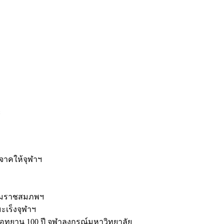
ะ
ิจาคให้จุฬาฯ
รมราชสมภพฯ
มะเร็งจุฬาฯ
ุทยาน 100 ปี จุฬาลงกรณ์มหาวิทยาลัย