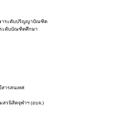
กษาระดับปริญญาบัณฑิต
ระดับบัณฑิตศึกษา
ยีสารสนเทศ
สรนิสิตจุฬาฯ (อบจ.)