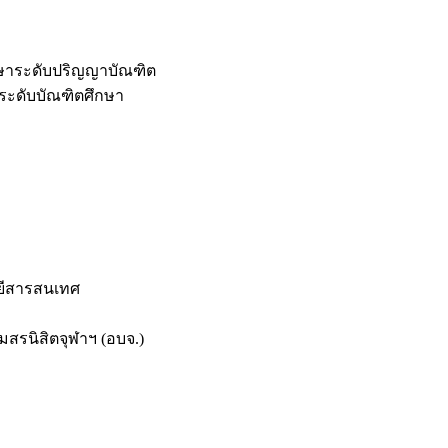
กษาระดับปริญญาบัณฑิต
ระดับบัณฑิตศึกษา
ยีสารสนเทศ
สรนิสิตจุฬาฯ (อบจ.)