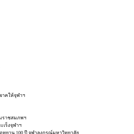
ะ
ิจาคให้จุฬาฯ
รมราชสมภพฯ
มะเร็งจุฬาฯ
ุทยาน 100 ปี จุฬาลงกรณ์มหาวิทยาลัย