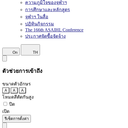
ความภูมิใจของจุฬาฯ
การศึกษาและหลักสูตร
จุฬาฯ ในสื่อ
ปฏิทินกิจกรรม
The 166th ASAIHL Conference
ประกาศจัดซื้อจัดจ้าง
On
TH
ตัวช่วยการเข้าถึง
ขนาดตัวอักษร
A
A
A
โหมดสีตัดกันสูง
ปิด
เปิด
รีเซ็ตการตั้งค่า