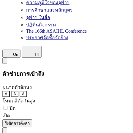
ความภูมิใจของจุฬาฯ
การศึกษาและหลักสูตร
จุฬาฯ ในสื่อ
ปฏิทินกิจกรรม
The 166th ASAIHL Conference
ประกาศจัดซื้อจัดจ้าง
On
TH
ตัวช่วยการเข้าถึง
ขนาดตัวอักษร
A
A
A
โหมดสีตัดกันสูง
ปิด
เปิด
รีเซ็ตการตั้งค่า