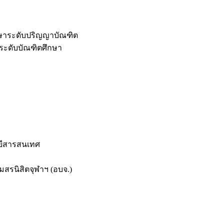
กษาระดับปริญญาบัณฑิต
ระดับบัณฑิตศึกษา
ยีสารสนเทศ
สรนิสิตจุฬาฯ (อบจ.)