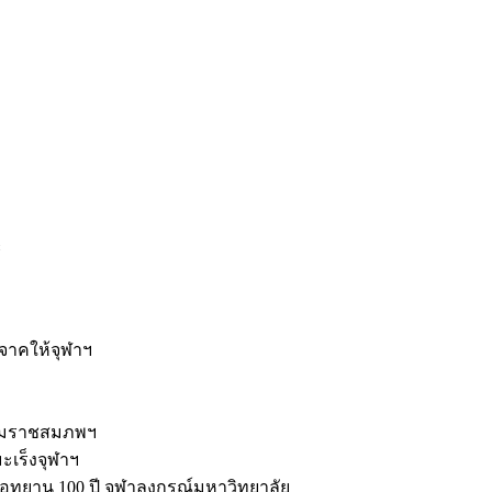
ะ
ิจาคให้จุฬาฯ
รมราชสมภพฯ
มะเร็งจุฬาฯ
ุทยาน 100 ปี จุฬาลงกรณ์มหาวิทยาลัย