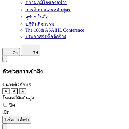
ความภูมิใจของจุฬาฯ
การศึกษาและหลักสูตร
จุฬาฯ ในสื่อ
ปฏิทินกิจกรรม
The 166th ASAIHL Conference
ประกาศจัดซื้อจัดจ้าง
On
TH
ตัวช่วยการเข้าถึง
ขนาดตัวอักษร
A
A
A
โหมดสีตัดกันสูง
ปิด
เปิด
รีเซ็ตการตั้งค่า