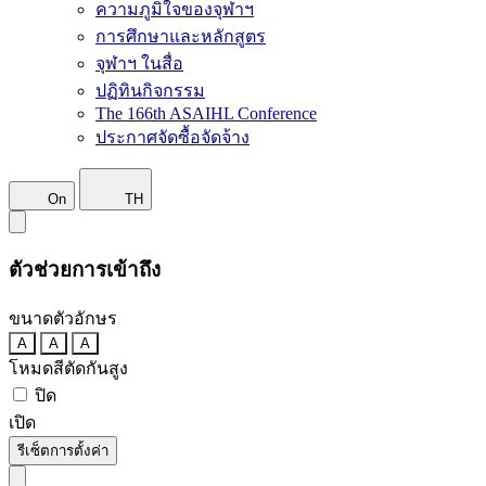
ความภูมิใจของจุฬาฯ
การศึกษาและหลักสูตร
จุฬาฯ ในสื่อ
ปฏิทินกิจกรรม
The 166th ASAIHL Conference
ประกาศจัดซื้อจัดจ้าง
On
TH
ตัวช่วยการเข้าถึง
ขนาดตัวอักษร
A
A
A
โหมดสีตัดกันสูง
ปิด
เปิด
รีเซ็ตการตั้งค่า