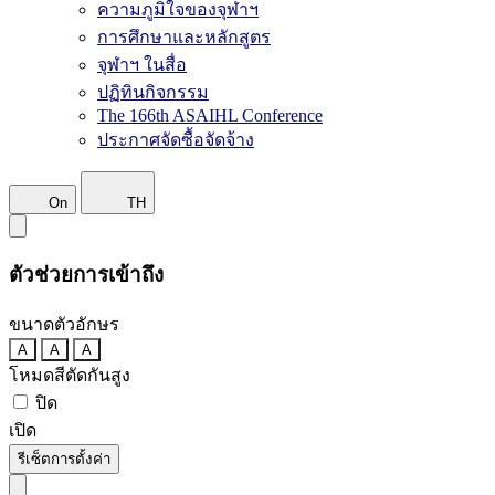
ความภูมิใจของจุฬาฯ
การศึกษาและหลักสูตร
จุฬาฯ ในสื่อ
ปฏิทินกิจกรรม
The 166th ASAIHL Conference
ประกาศจัดซื้อจัดจ้าง
On
TH
ตัวช่วยการเข้าถึง
ขนาดตัวอักษร
A
A
A
โหมดสีตัดกันสูง
ปิด
เปิด
รีเซ็ตการตั้งค่า