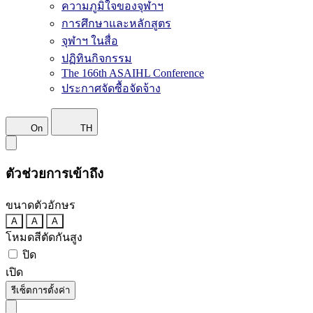
ความภูมิใจของจุฬาฯ
การศึกษาและหลักสูตร
จุฬาฯ ในสื่อ
ปฏิทินกิจกรรม
The 166th ASAIHL Conference
ประกาศจัดซื้อจัดจ้าง
On
TH
ตัวช่วยการเข้าถึง
ขนาดตัวอักษร
A
A
A
โหมดสีตัดกันสูง
ปิด
เปิด
รีเซ็ตการตั้งค่า