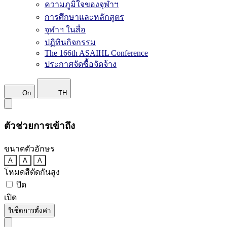
ความภูมิใจของจุฬาฯ
การศึกษาและหลักสูตร
จุฬาฯ ในสื่อ
ปฏิทินกิจกรรม
The 166th ASAIHL Conference
ประกาศจัดซื้อจัดจ้าง
On
TH
ตัวช่วยการเข้าถึง
ขนาดตัวอักษร
A
A
A
โหมดสีตัดกันสูง
ปิด
เปิด
รีเซ็ตการตั้งค่า