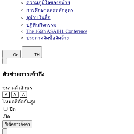
ความภูมิใจของจุฬาฯ
การศึกษาและหลักสูตร
จุฬาฯ ในสื่อ
ปฏิทินกิจกรรม
The 166th ASAIHL Conference
ประกาศจัดซื้อจัดจ้าง
On
TH
ตัวช่วยการเข้าถึง
ขนาดตัวอักษร
A
A
A
โหมดสีตัดกันสูง
ปิด
เปิด
รีเซ็ตการตั้งค่า