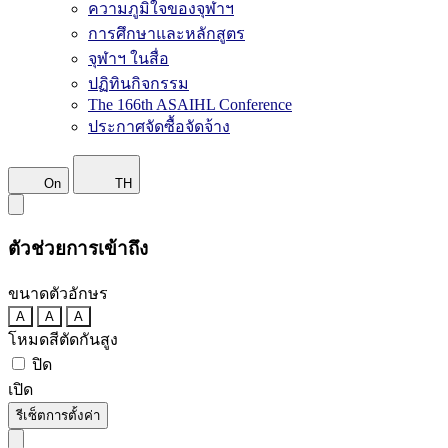
ความภูมิใจของจุฬาฯ
การศึกษาและหลักสูตร
จุฬาฯ ในสื่อ
ปฏิทินกิจกรรม
The 166th ASAIHL Conference
ประกาศจัดซื้อจัดจ้าง
On
TH
ตัวช่วยการเข้าถึง
ขนาดตัวอักษร
A
A
A
โหมดสีตัดกันสูง
ปิด
เปิด
รีเซ็ตการตั้งค่า