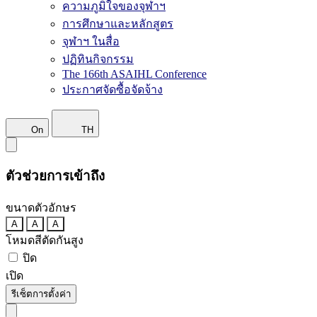
ความภูมิใจของจุฬาฯ
การศึกษาและหลักสูตร
จุฬาฯ ในสื่อ
ปฏิทินกิจกรรม
The 166th ASAIHL Conference
ประกาศจัดซื้อจัดจ้าง
On
TH
ตัวช่วยการเข้าถึง
ขนาดตัวอักษร
A
A
A
โหมดสีตัดกันสูง
ปิด
เปิด
รีเซ็ตการตั้งค่า