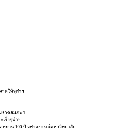
ะ
ิจาคให้จุฬาฯ
รมราชสมภพฯ
มะเร็งจุฬาฯ
ุทยาน 100 ปี จุฬาลงกรณ์มหาวิทยาลัย