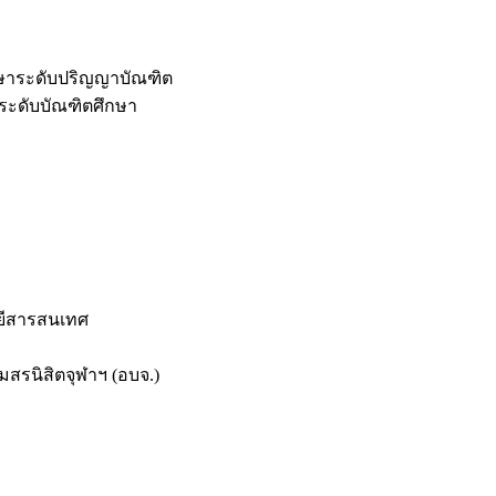
กษาระดับปริญญาบัณฑิต
ระดับบัณฑิตศึกษา
ยีสารสนเทศ
สรนิสิตจุฬาฯ (อบจ.)