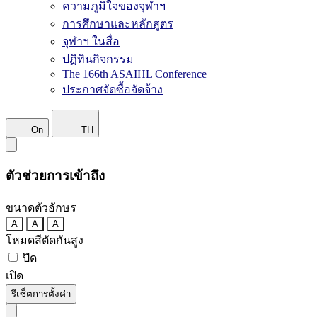
ความภูมิใจของจุฬาฯ
การศึกษาและหลักสูตร
จุฬาฯ ในสื่อ
ปฏิทินกิจกรรม
The 166th ASAIHL Conference
ประกาศจัดซื้อจัดจ้าง
On
TH
ตัวช่วยการเข้าถึง
ขนาดตัวอักษร
A
A
A
โหมดสีตัดกันสูง
ปิด
เปิด
รีเซ็ตการตั้งค่า